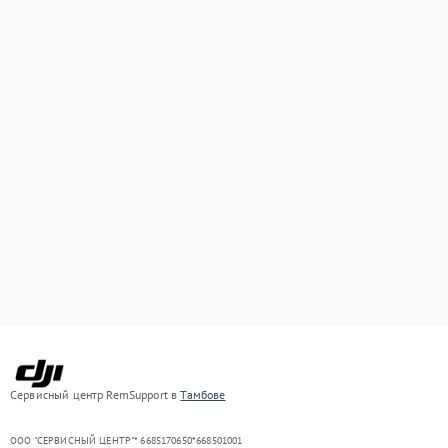
Сервисный центр RemSupport в
Тамбове
ООО "СЕРВИСНЫЙ ЦЕНТР"* 6685170650*668501001