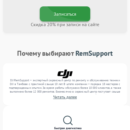
Записаться
Скидка 20% при записи на сайте
Почему выбирают
RemSupport
DJIRemSupport — экспертный сервисный центр по ремонту и обслуживанию техники
DJI в Тамбове с практикой свыше 10 лет. В штате компании — порядка 18 мастеров с
подтвержденным опытом. За время работы обслужено более 10 000 клиентов, а также
выполнено более 12 000 ремонтов. Ежемесячно в сервисный центр поступает свыше
300 единиц техники, включая , , . Мы беремся за задачи любой сложности и
Читать далее
гарантируем высокое качество обслуживания благодаря использованию
современного оборудования.
Быстрая диагностика