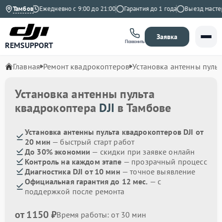
а Яндекс
Тамбов
Ежедневно с 9:00 до 21:00
Гарантия до 1 года
Выезд мастера 
Заявка
Позвонить
REMSUPPORT
Главная
Ремонт квадрокоптеров
Установка антенны пульт
Установка антенны пульта
квадрокоптера
DJI
в Тамбове
Установка антенны пульта квадрокоптеров DJI от
20 мин
— быстрый старт работ
До 30% экономии
— скидки при заявке онлайн
Контроль на каждом этапе
— прозрачный процесс
Диагностика DJI от 10 мин
— точное выявление
Официальная гарантия до 12 мес.
— с
поддержкой после ремонта
от 1150 ₽
Время работы: от 30 мин