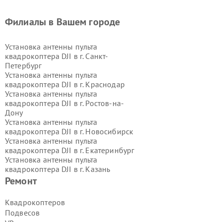
Филиалы в Вашем городе
Установка антенны пульта
квадрокоптера DJI в г.
Санкт-
Петербург
Установка антенны пульта
квадрокоптера DJI в г.
Краснодар
Установка антенны пульта
квадрокоптера DJI в г.
Ростов-на-
Дону
Установка антенны пульта
квадрокоптера DJI в г.
Новосибирск
Установка антенны пульта
квадрокоптера DJI в г.
Екатеринбург
Установка антенны пульта
квадрокоптера DJI в г.
Казань
Установка антенны пульта
Ремонт
квадрокоптера DJI в г.
Воронеж
Установка антенны пульта
Квадрокоптеров
квадрокоптера DJI в г.
Волгоград
Подвесов
Установка антенны пульта