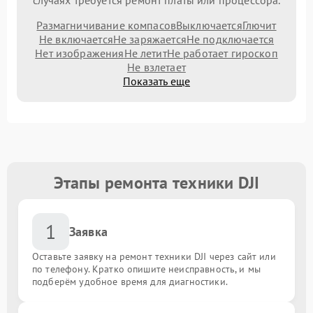
случаях требуется ремонт платы или процессора.
Размагничивание компасов
Выключается
Глючит
Не включается
Не заряжается
Не подключается
Нет изображения
Не летит
Не работает гироскоп
Не взлетает
Показать еще
Этапы ремонта техники DJI
1
Заявка
Оставьте заявку на ремонт техники DJI через сайт или
по телефону. Кратко опишите неисправность, и мы
подберём удобное время для диагностики.